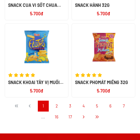
SNACK CUA VI SỐT CHUA
SNACK HÀNH 32G
NGỌT 32G
5.700đ
5.700đ
SNACK KHOAI TÂY VỊ MUỐI
SNACK PHOMÁT MIẾNG 32G
32G
5.700đ
5.700đ
1
2
3
4
5
6
7
...
16
17