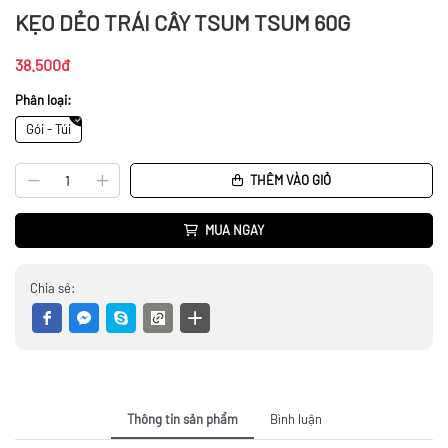
KẸO DẺO TRÁI CÂY TSUM TSUM 60G
38.500đ
Phân loại:
Gói - Túi
THÊM VÀO GIỎ
MUA NGAY
Chia sẻ:
Thông tin sản phẩm
Bình luận