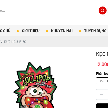
G CHỦ
GIỚI THIỆU
KHUYẾN MÃI
TUYỂN DỤNG
VỊ DƯA HẤU 13.8G
KẸO 
12.00
Phân loạ
Gói - 