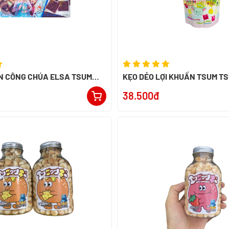
N CÔNG CHÚA ELSA TSUM
KẸO DẺO LỢI KHUẨN TSUM T
38.500đ