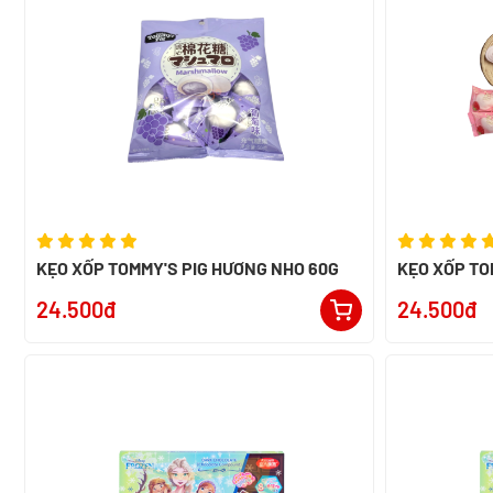
KẸO XỐP TOMMY'S PIG HƯƠNG NHO 60G
KẸO XỐP TO
60G
24.500đ
24.500đ