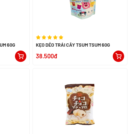
SUM 60G
KẸO DẺO TRÁI CÂY TSUM TSUM 60G
38.500đ