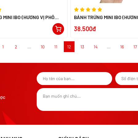
 MINI IBO (HƯƠNG VỊ PHÔ
BÁNH TRỨNG MINI IBO (HƯƠNG
38.500đ
1
2
...
10
11
12
13
14
...
16
17
ược