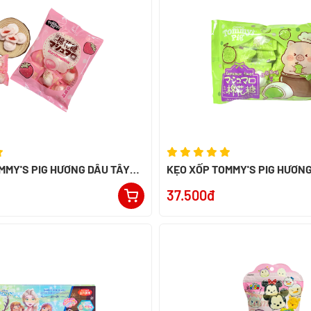
MMY'S PIG HƯƠNG DÂU TÂY
KẸO XỐP TOMMY'S PIG HƯƠNG
100G
37.500đ