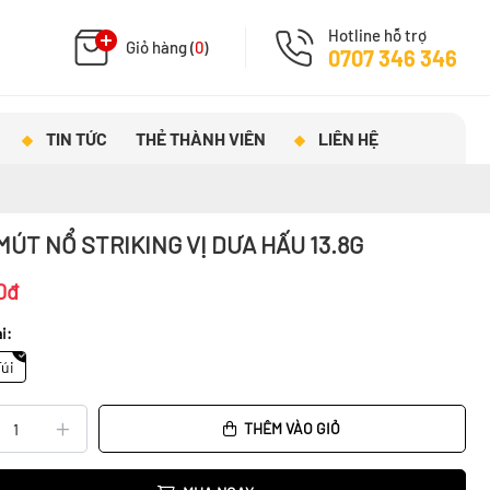
Hotline hỗ trợ
Giỏ hàng (
0
)
0707 346 346
TIN TỨC
THẺ THÀNH VIÊN
LIÊN HỆ
MÚT NỔ STRIKING VỊ DƯA HẤU 13.8G
0đ
i:
Túi
THÊM VÀO GIỎ