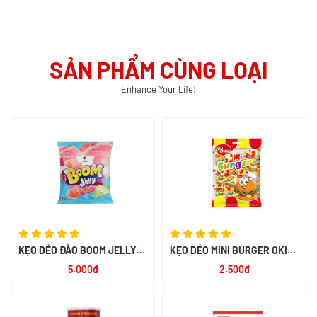
SẢN PHẨM CÙNG LOẠI
Enhance Your Life!
KẸO DẺO ĐÀO BOOM JELLY
KẸO DẺO MINI BURGER OKI
25G -MGA
OKI 10G
5.000đ
2.500đ