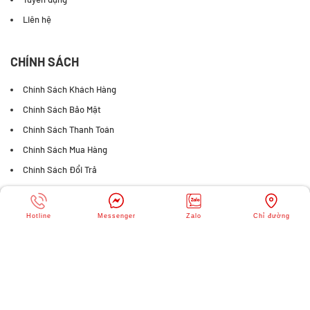
Liên hệ
CHÍNH SÁCH
Chính Sách Khách Hàng
Chính Sách Bảo Mật
Chính Sách Thanh Toán
Chính Sách Mua Hàng
Chính Sách Đổi Trả
FANPAGE FACEBOOK
Hotline
Messenger
Zalo
Chỉ đường
© Copyright
SIÊU THỊ JMART
. All rights reserved. Designed by
Webvps.vn