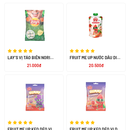
LAY’S VỊ TẢO BIỂN NORI
FRUIT ME UP NƯỚC DÂU DINH
95GR
DƯỠNG 150ML
21.000đ
20.500đ
FRUIT ME UP KẸO DẺO VỊ
FRUIT ME UP KẸO DẺO VỊ DÂU