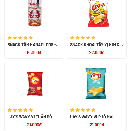
SNACK TÔM HANAMI 110G -
SNACK KHOAI TÂY VỊ KIM CHI
NK THÁI LAN
OSTAR 105G
61.000đ
22.000đ
LAY’S WAVY VỊ THĂN BÒ
LAY’S WAVY VỊ PHÔ MAI
NƯỚNG TEXAS 95GR
CHEDDAR 95GR
21.000đ
21.000đ