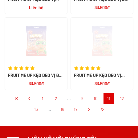
NHO 80G - NK PHÁP
TÚI 80G - NK PHÁP
Liên hệ
33.500đ
FRUIT ME UP KẸO DẺO VỊ ĐÀO
FRUIT ME UP KẸO DẺO VỊ
TÚI 80G - NK PHÁP
CAM 80G - NK PHÁP
33.500đ
33.500đ
1
2
...
9
10
11
12
13
...
16
17