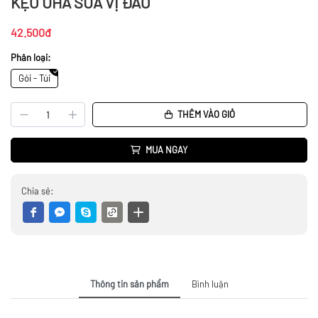
KẸO UHA SỮA VỊ ĐÀO
42.500đ
Phân loại:
Gói - Túi
THÊM VÀO GIỎ
MUA NGAY
Chia sẻ:
Thông tin sản phẩm
Bình luận