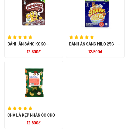
BÁNH ĂN SÁNG KOKO
BÁNH ĂN SÁNG MILO 25G -
KRUNCH 60X25G
NK PHILIPPIN
12.500đ
12.500đ
CHÀ LÀ KẸP NHÂN ÓC CHÓ
MIX NUTS 60G - SMILE NUTS
12.800đ