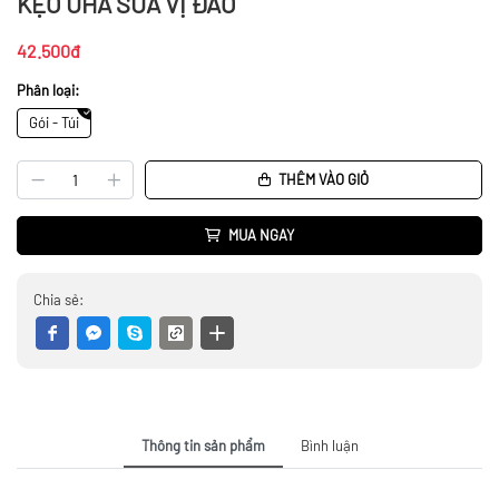
KẸO UHA SỮA VỊ ĐÀO
42.500đ
Phân loại:
Gói - Túi
THÊM VÀO GIỎ
MUA NGAY
Chia sẻ:
Thông tin sản phẩm
Bình luận