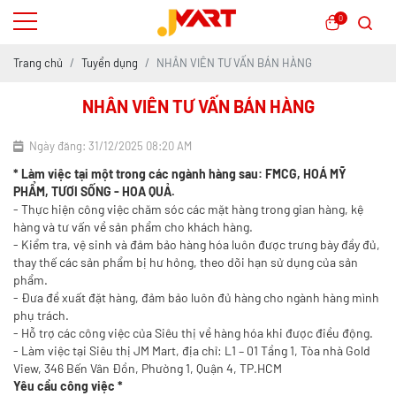
0
Trang chủ
Tuyển dụng
NHÂN VIÊN TƯ VẤN BÁN HÀNG
NHÂN VIÊN TƯ VẤN BÁN HÀNG
Ngày đăng: 31/12/2025 08:20 AM
* Làm việc tại một trong các ngành hàng sau: FMCG, HOÁ MỸ
PHẨM, TƯƠI SỐNG - HOA QUẢ.
- Thực hiện công việc chăm sóc các mặt hàng trong gian hàng, kệ
hàng và tư vấn về sản phẩm cho khách hàng.
- Kiểm tra, vệ sinh và đảm bảo hàng hóa luôn được trưng bày đầy đủ,
thay thế các sản phẩm bị hư hỏng, theo dõi hạn sử dụng của sản
phẩm.
- Đưa đề xuất đặt hàng, đảm bảo luôn đủ hàng cho ngành hàng mình
phụ trách.
- Hỗ trợ các công việc của Siêu thị về hàng hóa khi được điều động.
- Làm việc tại Siêu thị JM Mart, địa chỉ: L1 – 01 Tầng 1, Tòa nhà Gold
View, 346 Bến Vân Đồn, Phường 1, Quận 4, TP.HCM
Yêu cầu công việc *