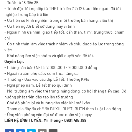
- Tuổi: từ 18 đến 35.
- Trình độ: Tốt nghiệp từ THPT trở lên (12/12), ưu tiên người đã tốt
nghiệp Trung Cấp trở lên
- Ưu tiên có kinh nghiệm trong môi trường bán hàng, siêu thị
- Ưu tiên người biết sử dụng máy vi tính
- Ngoại hình ưa nhìn, giao tiếp tốt, cẩn thận, tỉ mỉ, trung thực, chăm
chỉ
- Có tinh thần làm việc trách nhiệm và chịu được áp lực trong công
việc
- Khả năng làm việc nhóm và giải quyết vấn đề tốt.
Quyền Lợi:
- Lương căn bản (NET): 7.000.000 - 9.000.000 đồng
- Ngoài ra còn phụ cấp: cơm trưa, tăng ca
- Thưởng - Quà vào các dịp Lễ Tết, Thưởng KPIs
- Nghỉ phép năm, Lễ Tết theo qui định
- Môi trường làm việc trẻ trung, năng động, cơ hội thăng tiến cao. Có
hướng phát triển đào tạo lên tổ trưởng
- Chế độ phúc lợi và hướng dẫn việc khi mới vào.
- Tham gia đầy đủ chế độ BHXH, BHYT, BHTN theo Luật Lao động
- Ứng viên phỏng vấn đạt sẽ được nhận việc ngay
LIÊN HỆ ỨNG TUYỂN: Mr Thông - 0901.415.199