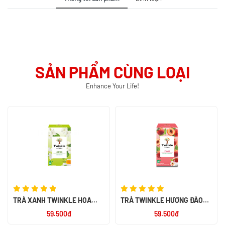
SẢN PHẨM CÙNG LOẠI
Enhance Your Life!
TRÀ XANH TWINKLE HOA
TRÀ TWINKLE HƯƠNG ĐÀO
NHÀI 1,5G - NK ANH
1,8G - NK ANH
59.500đ
59.500đ