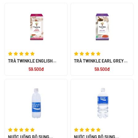
TRÀ TWINKLE ENGLISH
TRÀ TWINKLE EARL GREY
BREAKFAST 1,8G - NK ANH
1,8G - NK ANH
59.500đ
59.500đ
NƯỚC UỐNG BỔ SUNG
NƯỚC UỐNG BỔ SUNG