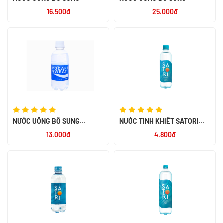
POCARI SWEAT 500ML - NK
POCARI SWEAT 900ML - NK
16.500đ
25.000đ
INDONESIA
INDONESIA
NƯỚC UỐNG BỔ SUNG
NƯỚC TINH KHIẾT SATORI
POCARI SWEAT 350ML - NK
500ML
13.000đ
4.800đ
INDONESIA