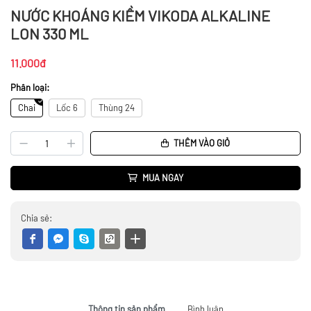
NƯỚC KHOÁNG KIỀM VIKODA ALKALINE
LON 330 ML
11.000đ
Phân loại:
Chai
Lốc 6
Thùng 24
THÊM VÀO GIỎ
MUA NGAY
Chia sẻ:
Thông tin sản phẩm
Bình luận