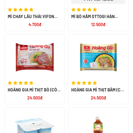
MÌ CHAY LẨU THÁI VIFON
MÌ BÒ HẦM OTTOGI HÀN
65GR
QUỐC 120G
4.700đ
12.500đ
HOÀNG GIA MÌ THỊT BÒ (CÓ
HOÀNG GIA MÌ THỊT BẰM (CÓ
THỊT THẬT) 130GR
THỊT THẬT) 135GR
24.500đ
24.500đ