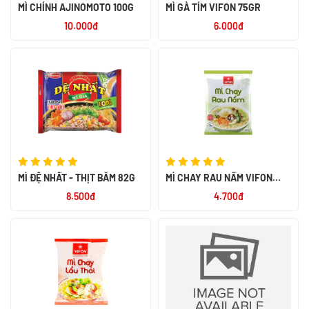
MÌ CHÍNH AJINOMOTO 100G
MÌ GÀ TÍM VIFON 75GR
10.000đ
6.000đ
MÌ ĐỆ NHẤT - THỊT BẰM 82G
MÌ CHAY RAU NẤM VIFON
65GR
8.500đ
4.700đ