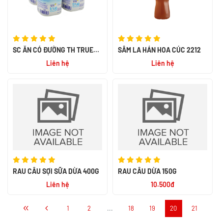
SC ĂN CÓ ĐƯỜNG TH TRUE
SÂM LA HÁN HOA CÚC 2212
YOGURT 100GX48
Liên hệ
Liên hệ
RAU CÂU SỢI SỮA DỪA 400G
RAU CÂU DỪA 150G
Liên hệ
10.500đ
1
2
...
18
19
20
21