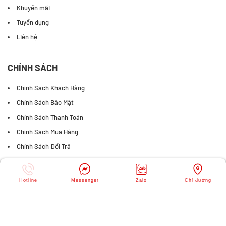
Khuyến mãi
Tuyển dụng
Liên hệ
CHÍNH SÁCH
Chính Sách Khách Hàng
Chính Sách Bảo Mật
Chính Sách Thanh Toán
Chính Sách Mua Hàng
Chính Sách Đổi Trả
FANPAGE FACEBOOK
Hotline
Messenger
Zalo
Chỉ đường