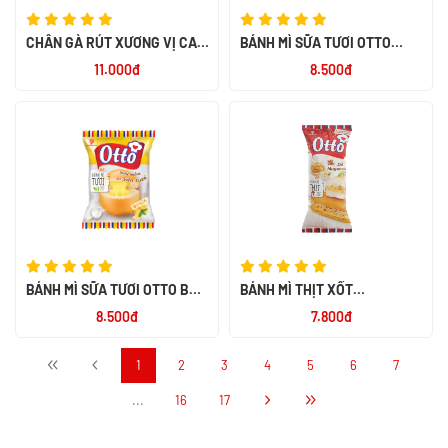
CHÂN GÀ RÚT XƯƠNG VỊ CAY
BÁNH MÌ SỮA TƯƠI OTTO
NGỌT ALACO 26G
SOCOLA 55G
11.000đ
8.500đ
BÁNH MÌ SỮA TƯƠI OTTO BƠ
BÁNH MÌ THỊT XỐT
SỮA 55G
MAYONNAISE OTTO 50G
8.500đ
7.800đ
1
2
3
4
5
6
7
...
16
17