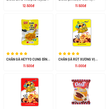
RÚT XƯƠNG 32G
TRUYỀN THỐNG 40G
12.500đ
11.500đ
CHÂN GÀ HEYYO CUNG ĐÌNH
CHÂN GÀ RÚT XƯƠNG VỊ
32G
TRUYỀN THỐNG ALACO 26G
11.500đ
11.000đ