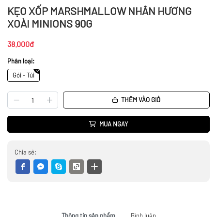
KẸO XỐP MARSHMALLOW NHÂN HƯƠNG
XOÀI MINIONS 90G
38.000đ
Phân loại:
Gói - Túi
THÊM VÀO GIỎ
MUA NGAY
Chia sẻ:
Thông tin sản phẩm
Bình luận