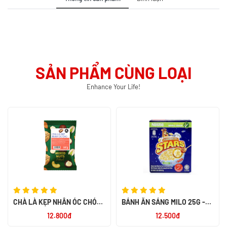
SẢN PHẨM CÙNG LOẠI
Enhance Your Life!
CHÀ LÀ KẸP NHÂN ÓC CHÓ
BÁNH ĂN SÁNG MILO 25G -
MIX NUTS 60G - SMILE NUTS
NK PHILIPPIN
12.800đ
12.500đ