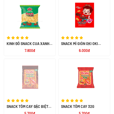
KINH ĐÔ SNACK CUA XANH
SNACK MÌ GIÒN OKI OKI
32G
HƯƠNG BÒ BÍT TẾT 23G
7.800đ
6.000đ
SNACK TÔM CAY ĐẶC BIỆT
SNACK TÔM CAY 32G
32G
5.700đ
5.700đ