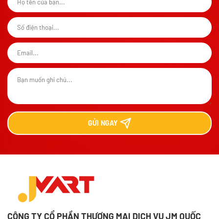
LIÊN HỆ VỚI CHÚNG TÔI
Vui lòng điền đầy đủ thông tin bên dưới để nhận được
những thông báo sớm nhất từ chúng tôi nhé!
GỬI
NGAY