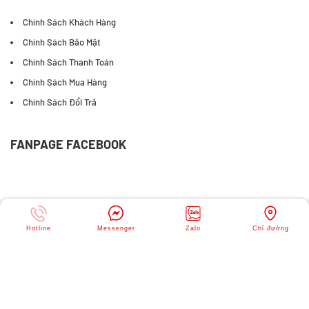
Tuyển dụng
Liên hệ
CHÍNH SÁCH
Chính Sách Khách Hàng
Chính Sách Bảo Mật
Chính Sách Thanh Toán
Chính Sách Mua Hàng
Chính Sách Đổi Trả
FANPAGE FACEBOOK
Hotline
Messenger
Zalo
Chỉ đường