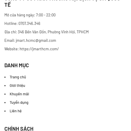
CÔNG TY CỔ PHẦN THƯƠNG MẠI DỊCH VỤ JM QUỐC
TẾ
Mở cửa hàng ngày: 7:00 - 22:00
Hotline: 0707.346.346
Địa chỉ: 346 Bến Vân Đồn, Phường Vĩnh Hội, TPHCM
Email: jmart.hcmc@gmail.com
Website:
https://jmarthcm.com/
DANH MỤC
Trang chủ
Giới thiệu
Khuyến mãi