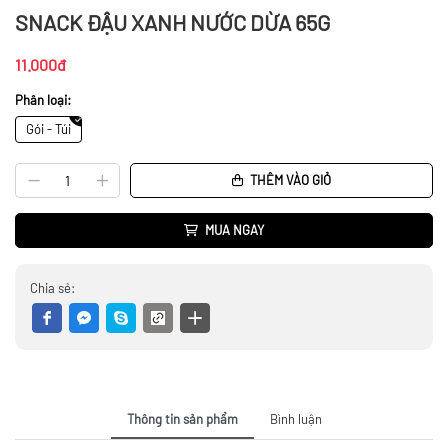
SNACK ĐẬU XANH NƯỚC DỪA 65G
11.000đ
Phân loại:
Gói - Túi
THÊM VÀO GIỎ
MUA NGAY
Chia sẻ:
Thông tin sản phẩm
Bình luận