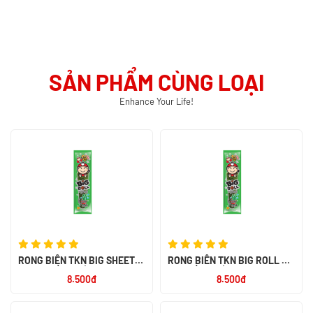
SẢN PHẨM CÙNG LOẠI
Enhance Your Life!
RONG BIỂN TKN BIG SHEET
RONG BIỂN TKN BIG ROLL VỊ
VỊ TRUYỀN THỐNG 3.2G - NK
TRUYỀN THỐNG 3G - NK THÁI
8.500đ
8.500đ
THÁI LAN
LAN