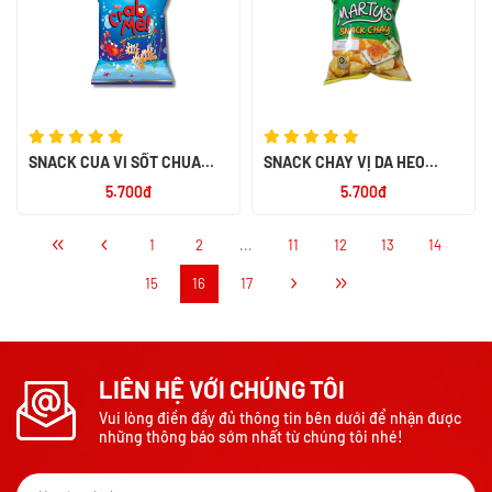
SNACK KHOAI TÂY VỊ MUỐI
SNACK HÀNH 32G
32G
5.700đ
5.700đ
SNACK CUA VI SỐT CHUA
SNACK CHAY VỊ DA HEO
NGỌT 32G
QUAY 32G
5.700đ
5.700đ
1
2
...
11
12
13
14
15
16
17