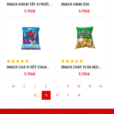
SNACK KHOAI TÂY VỊ MUỐI
SNACK HÀNH 32G
32G
5.700đ
5.700đ
SNACK CUA VI SỐT CHUA
SNACK CHAY VỊ DA HEO
NGỌT 32G
QUAY 32G
5.700đ
5.700đ
1
2
...
11
12
13
14
15
16
17