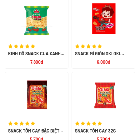
KINH ĐÔ SNACK CUA XANH
SNACK MÌ GIÒN OKI OKI
32G
HƯƠNG BÒ BÍT TẾT 23G
7.800đ
6.000đ
SNACK TÔM CAY ĐẶC BIỆT
SNACK TÔM CAY 32G
32G
5.700đ
5.700đ