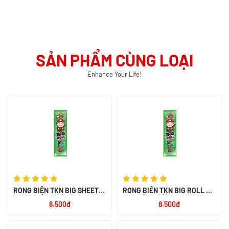
SẢN PHẨM CÙNG LOẠI
Enhance Your Life!
RONG BIỂN TKN BIG SHEET
RONG BIỂN TKN BIG ROLL VỊ
VỊ TRUYỀN THỐNG 3.2G - NK
TRUYỀN THỐNG 3G - NK THÁI
8.500đ
8.500đ
THÁI LAN
LAN