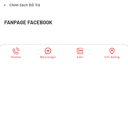
Chính Sách Đổi Trả
FANPAGE FACEBOOK
Hotline
Messenger
Zalo
Chỉ đường
© Copyright
SIÊU THỊ JMART
. All rights reserved. Designed by
Webvps.vn