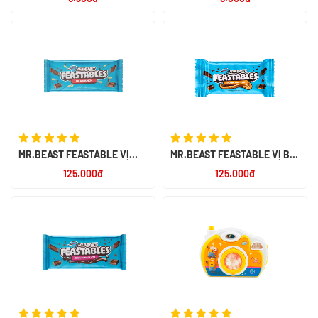
MR.BEAST FEASTABLE VỊ
MR.BEAST FEASTABLE VỊ BƠ
SỮA BỎNG GẠO 60G - NK
ĐẬU PHỘNG 60G - NK PERU
125.000đ
125.000đ
PERU