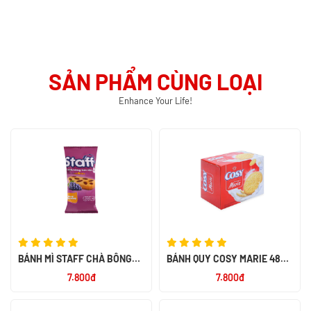
SẢN PHẨM CÙNG LOẠI
Enhance Your Life!
BÁNH MÌ STAFF CHÀ BÔNG
BÁNH QUY COSY MARIE 48GR
60G
-KINH ĐÔ
7.800đ
7.800đ