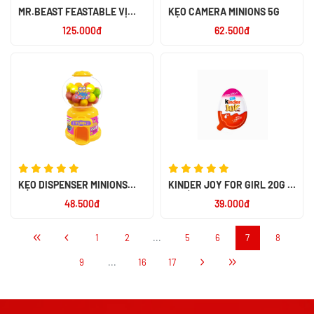
MR.BEAST FEASTABLE VỊ
KẸO CAMERA MINIONS 5G
SOCOLA SỮA 60G - NK PERU
125.000đ
62.500đ
KẸO DISPENSER MINIONS
KINDER JOY FOR GIRL 20G -
30G
NK ẤN ĐỘ
48.500đ
39.000đ
1
2
...
5
6
7
8
9
...
16
17