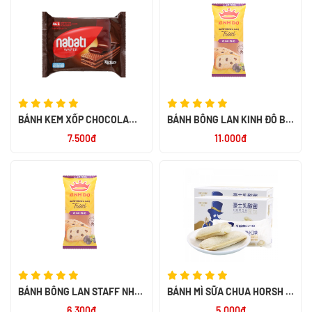
BÁNH KEM XỐP CHOCOLA
BÁNH BÔNG LAN KINH ĐÔ BƠ
RICHOCO NABATI GÓI 52G -
NHO 38G
7.500đ
11.000đ
NK INDONESIA
BÁNH BÔNG LAN STAFF NHO
BÁNH MÌ SỮA CHUA HORSH -
38G
NK ĐÀI LOAN
6.300đ
5.000đ