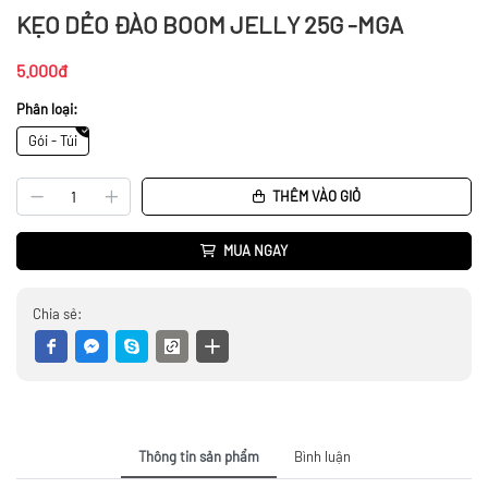
KẸO DẺO ĐÀO BOOM JELLY 25G -MGA
5.000đ
Phân loại:
Gói - Túi
THÊM VÀO GIỎ
MUA NGAY
Chia sẻ:
Thông tin sản phẩm
Bình luận