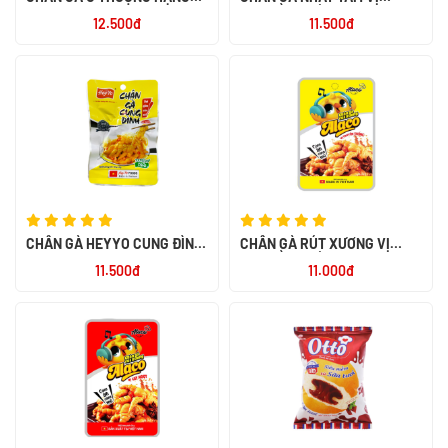
RÚT XƯƠNG 32G
TRUYỀN THỐNG 40G
12.500đ
11.500đ
CHÂN GÀ HEYYO CUNG ĐÌNH
CHÂN GÀ RÚT XƯƠNG VỊ
32G
TRUYỀN THỐNG ALACO 26G
11.500đ
11.000đ