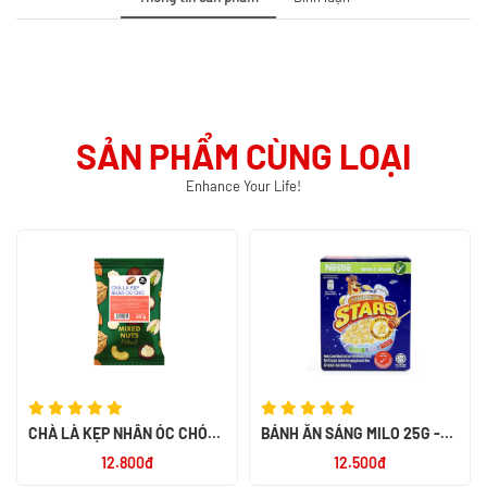
SẢN PHẨM CÙNG LOẠI
Enhance Your Life!
CHÀ LÀ KẸP NHÂN ÓC CHÓ
BÁNH ĂN SÁNG MILO 25G -
MIX NUTS 60G - SMILE NUTS
NK PHILIPPIN
12.800đ
12.500đ