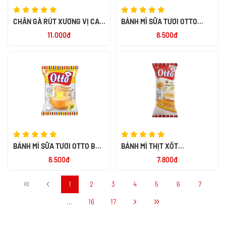
CHÂN GÀ RÚT XƯƠNG VỊ CAY
BÁNH MÌ SỮA TƯƠI OTTO
NGỌT ALACO 26G
SOCOLA 55G
11.000đ
8.500đ
BÁNH MÌ SỮA TƯƠI OTTO BƠ
BÁNH MÌ THỊT XỐT
SỮA 55G
MAYONNAISE OTTO 50G
8.500đ
7.800đ
1
2
3
4
5
6
7
...
16
17