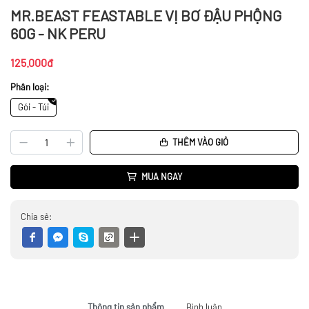
MR.BEAST FEASTABLE VỊ BƠ ĐẬU PHỘNG
60G - NK PERU
125.000đ
Phân loại:
Gói - Túi
THÊM VÀO GIỎ
MUA NGAY
Chia sẻ:
Thông tin sản phẩm
Bình luận