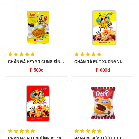
CHÂN GÀ HEYYO CUNG ĐÌNH
CHÂN GÀ RÚT XƯƠNG VỊ
32G
TRUYỀN THỐNG ALACO 26G
11.500đ
11.000đ
CHÂN GÀ RÚT XƯƠNG VỊ CAY
BÁNH MÌ SỮA TƯƠI OTTO