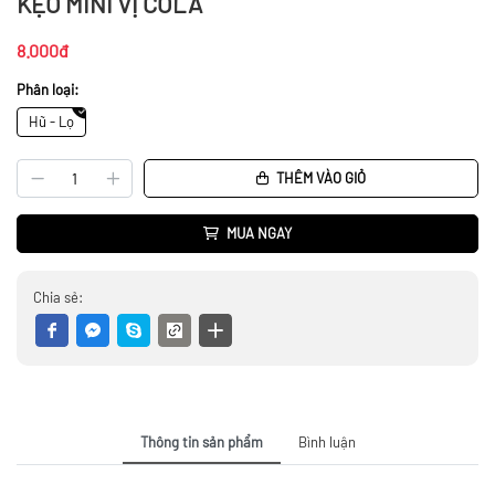
KẸO MINI VỊ COLA
8.000đ
Phân loại:
Hũ - Lọ
THÊM VÀO GIỎ
MUA NGAY
Chia sẻ:
Thông tin sản phẩm
Bình luận