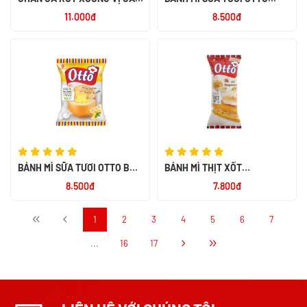
NGỌT ALACO 26G
SOCOLA 55G
11.000đ
8.500đ
BÁNH MÌ SỮA TƯƠI OTTO BƠ
BÁNH MÌ THỊT XỐT
SỮA 55G
MAYONNAISE OTTO 50G
8.500đ
7.800đ
1
2
3
4
5
6
7
...
16
17