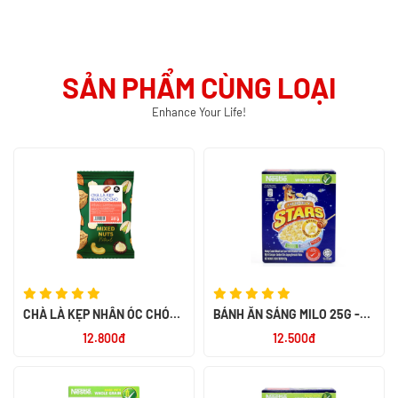
SẢN PHẨM CÙNG LOẠI
Enhance Your Life!
CHÀ LÀ KẸP NHÂN ÓC CHÓ
BÁNH ĂN SÁNG MILO 25G -
MIX NUTS 60G - SMILE NUTS
NK PHILIPPIN
12.800đ
12.500đ