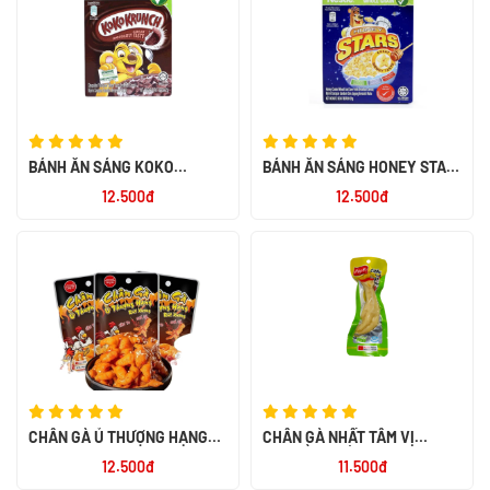
BÁNH ĂN SÁNG KOKO
BÁNH ĂN SÁNG HONEY STAR
KRUNCH 60X25G
20G
12.500đ
12.500đ
CHÂN GÀ Ủ THƯỢNG HẠNG
CHÂN GÀ NHẤT TÂM VỊ
RÚT XƯƠNG 32G
TRUYỀN THỐNG 40G
12.500đ
11.500đ