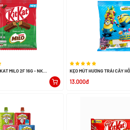
AT MILO 2F 16G - NK
KẸO MÚT HƯƠNG TRÁI CÂY H
MINIONS 40G - NK MALAYSIA
13.000đ