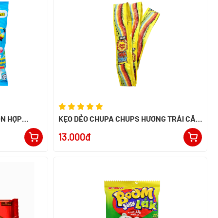
ỖN HỢP
KẸO DẺO CHUPA CHUPS HƯƠNG TRÁI CÂY
50G
13.000đ