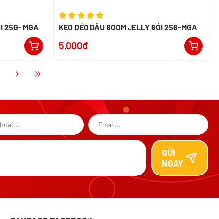
I 25G- MGA
KẸO DẺO DÂU BOOM JELLY GÓI 25G-MGA
5.000đ
GỬI
NGAY