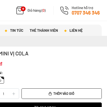
Hotline hỗ trợ
Giỏ hàng (
0
)
0707 346 346
TIN TỨC
THẺ THÀNH VIÊN
LIÊN HỆ
MINI VỊ COLA
đ
i:
ọ
THÊM VÀO GIỎ