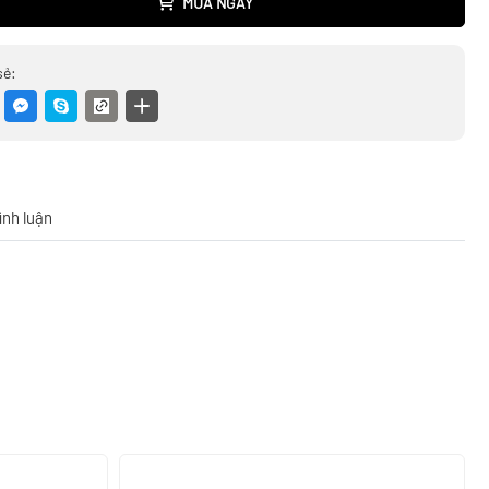
MUA NGAY
sẻ:
ình luận