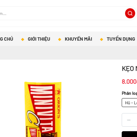
G CHỦ
GIỚI THIỆU
KHUYẾN MÃI
TUYỂN DỤNG
KẸO 
8.000
Phân loạ
Hũ - L