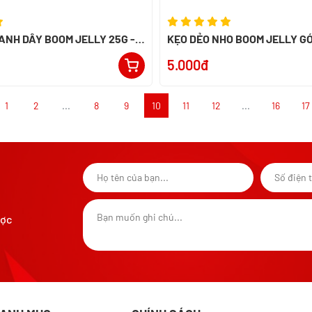
ANH DÂY BOOM JELLY 25G -
KẸO DẺO NHO BOOM JELLY GÓ
5.000đ
1
2
...
8
9
10
11
12
...
16
17
ược