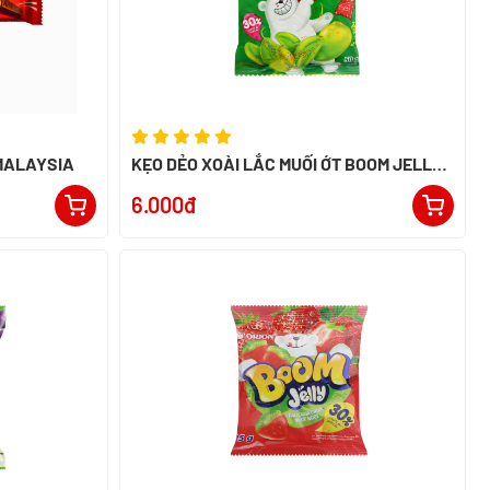
 MALAYSIA
KẸO DẺO XOÀI LẮC MUỐI ỚT BOOM JELLY
25G
6.000đ