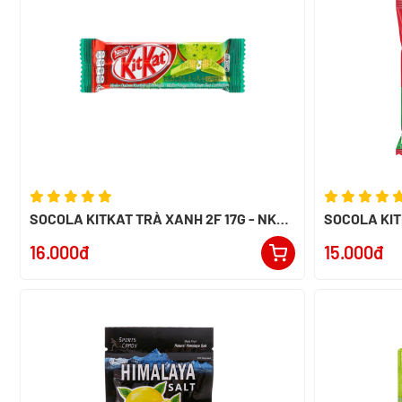
SOCOLA KITKAT TRÀ XANH 2F 17G - NK
SOCOLA KITK
MALAYSIA
MALAYSIA
16.000đ
15.000đ