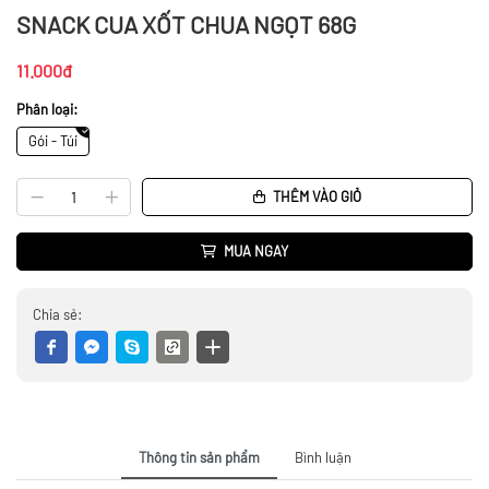
SNACK CUA XỐT CHUA NGỌT 68G
11.000đ
Phân loại:
Gói - Túi
THÊM VÀO GIỎ
MUA NGAY
Chia sẻ:
Thông tin sản phẩm
Bình luận