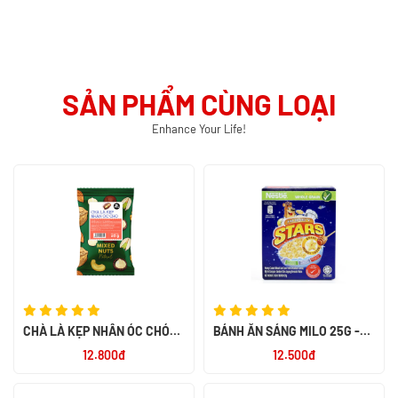
SẢN PHẨM CÙNG LOẠI
Enhance Your Life!
CHÀ LÀ KẸP NHÂN ÓC CHÓ
BÁNH ĂN SÁNG MILO 25G -
MIX NUTS 60G - SMILE NUTS
NK PHILIPPIN
12.800đ
12.500đ