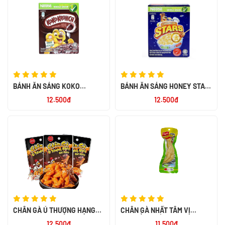
BÁNH ĂN SÁNG KOKO
BÁNH ĂN SÁNG HONEY STAR
KRUNCH 60X25G
20G
12.500đ
12.500đ
CHÂN GÀ Ủ THƯỢNG HẠNG
CHÂN GÀ NHẤT TÂM VỊ
RÚT XƯƠNG 32G
TRUYỀN THỐNG 40G
12.500đ
11.500đ