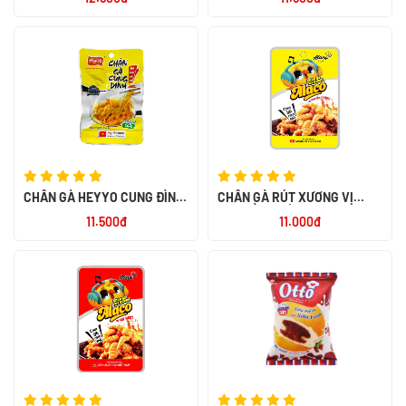
CHÂN GÀ HEYYO CUNG ĐÌNH
CHÂN GÀ RÚT XƯƠNG VỊ
32G
TRUYỀN THỐNG ALACO 26G
11.500đ
11.000đ