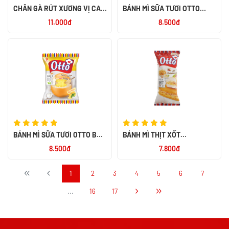
CHÂN GÀ RÚT XƯƠNG VỊ CAY
BÁNH MÌ SỮA TƯƠI OTTO
NGỌT ALACO 26G
SOCOLA 55G
11.000đ
8.500đ
BÁNH MÌ SỮA TƯƠI OTTO BƠ
BÁNH MÌ THỊT XỐT
SỮA 55G
MAYONNAISE OTTO 50G
8.500đ
7.800đ
1
2
3
4
5
6
7
...
16
17