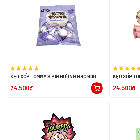
KẸO XỐP TOMMY'S PIG HƯƠNG NHO 60G
KẸO XỐP TO
60G
24.500đ
24.500đ