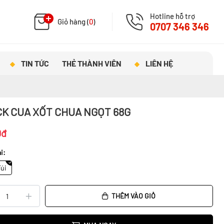
Hotline hỗ trợ
Giỏ hàng (
0
)
0707 346 346
TIN TỨC
THẺ THÀNH VIÊN
LIÊN HỆ
K CUA XỐT CHUA NGỌT 68G
0đ
i:
Túi
THÊM VÀO GIỎ