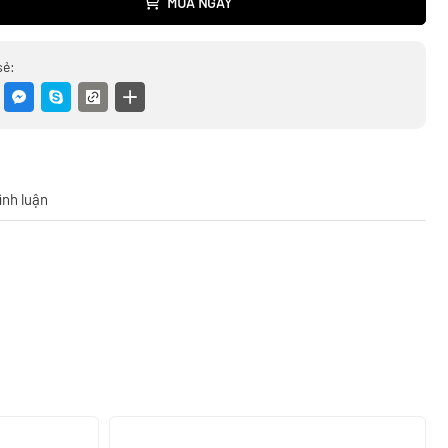
MUA NGAY
sẻ:
ình luận