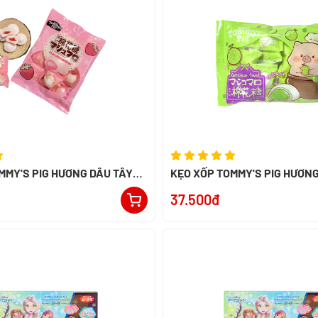
MMY'S PIG HƯƠNG DÂU TÂY
KẸO XỐP TOMMY'S PIG HƯƠNG
100G
37.500đ