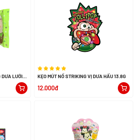
 DƯA LƯỚI
KẸO MÚT NỔ STRIKING VỊ DƯA HẤU 13.8G
12.000đ