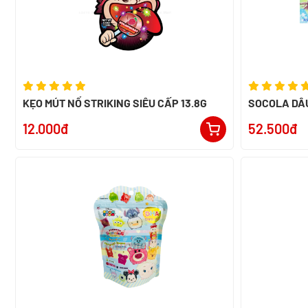
KẸO MÚT NỔ STRIKING SIÊU CẤP 13.8G
SOCOLA DÂ
TSUM 80g
12.000đ
52.500đ