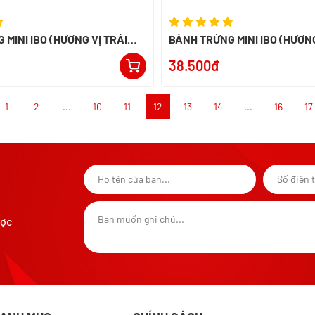
MINI IBO (HƯƠNG VỊ TRÁI
BÁNH TRỨNG MINI IBO (HƯƠNG
ỢP)
MAI)
38.500đ
1
2
...
10
11
12
13
14
...
16
17
ược