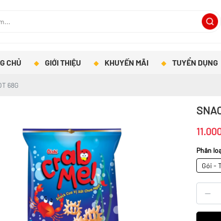
G CHỦ
GIỚI THIỆU
KHUYẾN MÃI
TUYỂN DỤNG
ỌT 68G
SNAC
11.00
Phân loạ
Gói - 