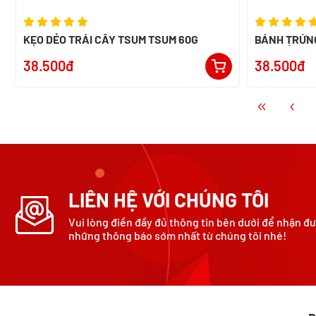
KẸO DẺO TRÁI CÂY TSUM TSUM 60G
BÁNH TRỨNG 
CÂY TỔNG H
38.500đ
38.500đ
LIÊN HỆ VỚI CHÚNG TÔI
Vui lòng điền đầy đủ thông tin bên dưới để nhận đ
những thông báo sớm nhất từ chúng tôi nhé!