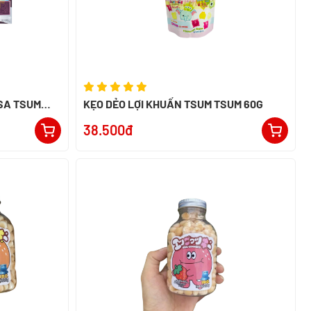
SA TSUM
KẸO DẺO LỢI KHUẨN TSUM TSUM 60G
38.500đ