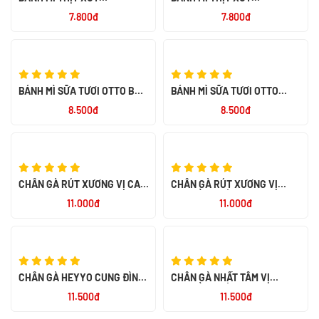
MAYONNAISE CAY OTTO 50G
MAYONNAISE OTTO 50G
7.800đ
7.800đ
BÁNH MÌ SỮA TƯƠI OTTO BƠ
BÁNH MÌ SỮA TƯƠI OTTO
SỮA 55G
SOCOLA 55G
8.500đ
8.500đ
CHÂN GÀ RÚT XƯƠNG VỊ CAY
CHÂN GÀ RÚT XƯƠNG VỊ
NGỌT ALACO 26G
TRUYỀN THỐNG ALACO 26G
11.000đ
11.000đ
CHÂN GÀ HEYYO CUNG ĐÌNH
CHÂN GÀ NHẤT TÂM VỊ
32G
TRUYỀN THỐNG 40G
11.500đ
11.500đ