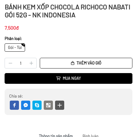
BÁNH KEM XỐP CHOCOLA RICHOCO NABATI
GÓI 52G - NK INDONESIA
7.500đ
Phân loại:
Gói - Túi
THÊM VÀO GIỎ
MUA NGAY
Chia sẻ:
Thông tin sản phẩm
Bình luận