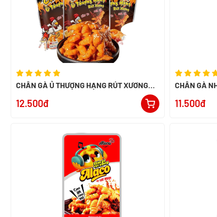
CHÂN GÀ Ủ THƯỢNG HẠNG RÚT XƯƠNG
CHÂN GÀ NH
32G
40G
12.500đ
11.500đ