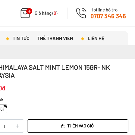
Hotline hỗ trợ
Giỏ hàng (
0
)
0707 346 346
TIN TỨC
THẺ THÀNH VIÊN
LIÊN HỆ
HIMALAYA SALT MINT LEMON 15GR- NK
YSIA
0đ
i:
Túi
THÊM VÀO GIỎ