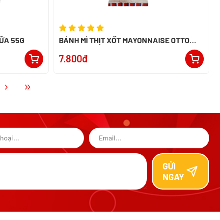
SỮA 55G
BÁNH MÌ THỊT XỐT MAYONNAISE OTTO
50G
7.800đ
GỬI
NGAY