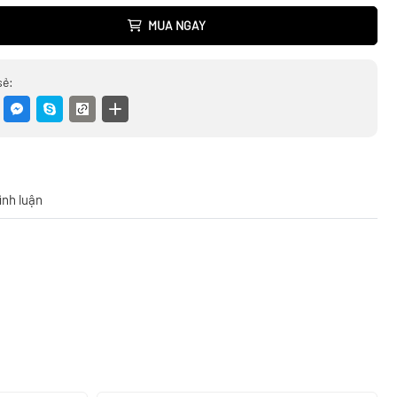
MUA NGAY
sẻ:
ình luận