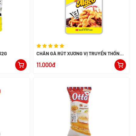
32G
CHÂN GÀ RÚT XƯƠNG VỊ TRUYỀN THỐNG
ALACO 26G
11.000đ