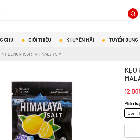
G CHỦ
GIỚI THIỆU
KHUYẾN MÃI
TUYỂN DỤNG
INT LEMON 15GR- NK MALAYSIA
KẸO 
MALA
12.00
Phân loạ
Gói - 