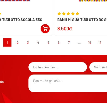
A TƯƠI OTTO SOCOLA 55G
BÁNH MÌ SỮA TƯƠI OTTO BƠ 
8.500đ
1
2
3
4
5
6
7
...
16
17
ược