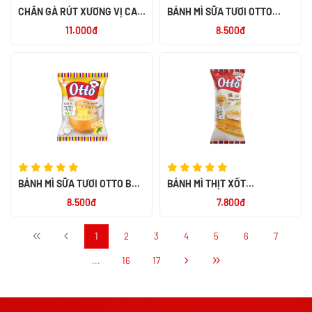
CHÂN GÀ RÚT XƯƠNG VỊ CAY
BÁNH MÌ SỮA TƯƠI OTTO
NGỌT ALACO 26G
SOCOLA 55G
11.000đ
8.500đ
BÁNH MÌ SỮA TƯƠI OTTO BƠ
BÁNH MÌ THỊT XỐT
SỮA 55G
MAYONNAISE OTTO 50G
8.500đ
7.800đ
1
2
3
4
5
6
7
...
16
17