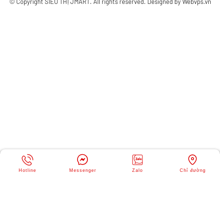
© Copyright
SIÊU THỊ JMART
. All rights reserved. Designed by
Webvps.vn
Hotline
Messenger
Zalo
Chỉ đường