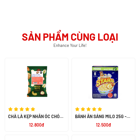
SẢN PHẨM CÙNG LOẠI
Enhance Your Life!
CHÀ LÀ KẸP NHÂN ÓC CHÓ
BÁNH ĂN SÁNG MILO 25G -
MIX NUTS 60G - SMILE NUTS
NK PHILIPPIN
12.800đ
12.500đ