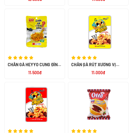
CHÂN GÀ HEYYO CUNG ĐÌNH
CHÂN GÀ RÚT XƯƠNG VỊ
32G
TRUYỀN THỐNG ALACO 26G
11.500đ
11.000đ