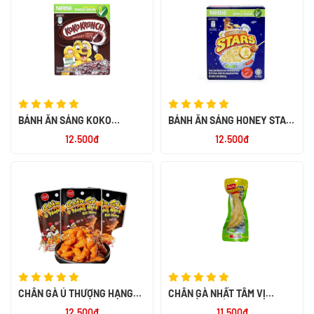
BÁNH ĂN SÁNG KOKO
BÁNH ĂN SÁNG HONEY STAR
KRUNCH 60X25G
20G
12.500đ
12.500đ
CHÂN GÀ Ủ THƯỢNG HẠNG
CHÂN GÀ NHẤT TÂM VỊ
RÚT XƯƠNG 32G
TRUYỀN THỐNG 40G
12.500đ
11.500đ