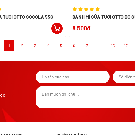
A TƯƠI OTTO SOCOLA 55G
BÁNH MÌ SỮA TƯƠI OTTO BƠ 
8.500đ
1
2
3
4
5
6
7
...
16
17
ược