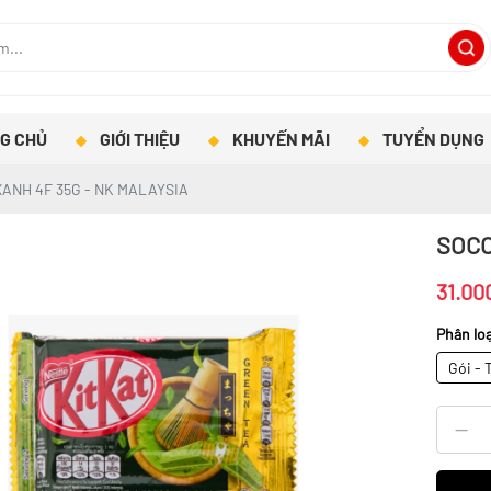
G CHỦ
GIỚI THIỆU
KHUYẾN MÃI
TUYỂN DỤNG
ANH 4F 35G - NK MALAYSIA
SOCO
31.00
Phân loạ
Gói - 