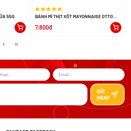
SỮA 55G
BÁNH MÌ THỊT XỐT MAYONNAISE OTTO
50G
7.800đ
GỬI
NGAY