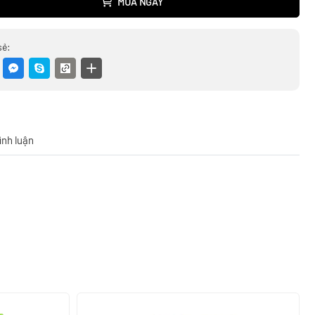
MUA NGAY
sẻ:
ình luận