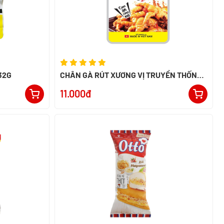
32G
CHÂN GÀ RÚT XƯƠNG VỊ TRUYỀN THỐNG
ALACO 26G
11.000đ