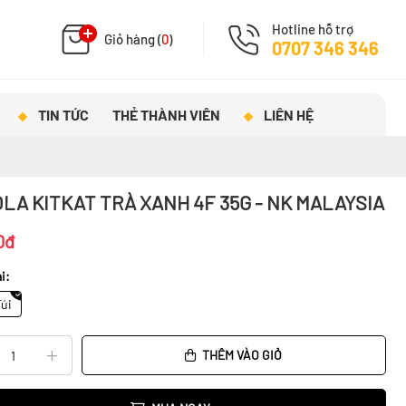
Hotline hỗ trợ
Giỏ hàng (
0
)
0707 346 346
TIN TỨC
THẺ THÀNH VIÊN
LIÊN HỆ
LA KITKAT TRÀ XANH 4F 35G - NK MALAYSIA
0đ
i:
Túi
THÊM VÀO GIỎ